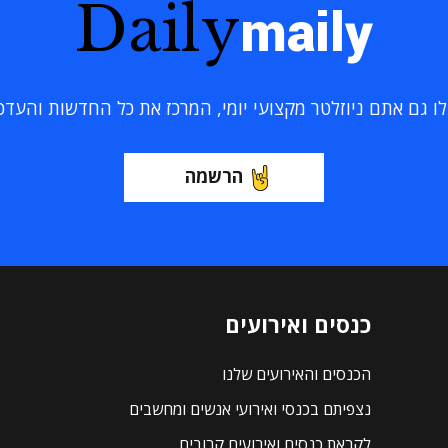
Daily
maily
 גם אתם ניוזלטר מקצועי יומי, המרכז את כל החדשות והעדכוני
הרשמה
כנסים ואירועים
הכנסים והאירועים שלנו
נצפיתם בכנסי ואירועי אנשים ומחשבים
לקראת כנסים ואירועים קרובים