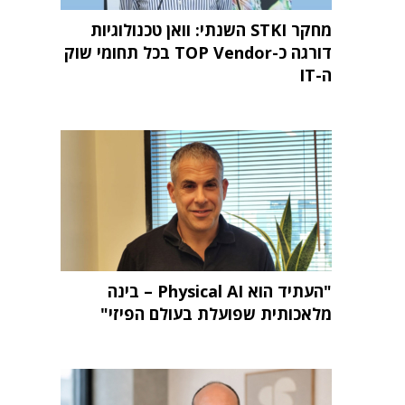
מחקר STKI השנתי: וואן טכנולוגיות
דורגה כ-TOP Vendor בכל תחומי שוק
ה-IT
"העתיד הוא Physical AI – בינה
מלאכותית שפועלת בעולם הפיזי"