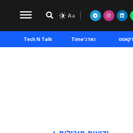
דקאסט
גאדג'Time
Tech N Talk
וכן פרסומי
תוכן פרסומי
וכן פרסומי