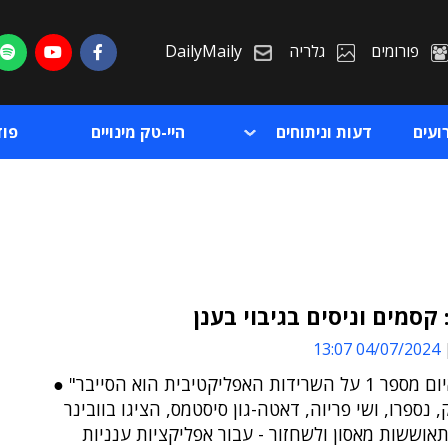
פורומים
גלריה
DailyMaily
ועים
דעות וניתוחים
היי-טק מינויים
פו
קסמים וניסים בגיבוי בענן
04/07/2024 13:07
ת
"כיום, האיום מספר 1 על השרידות האפליקטיבית הוא הסייבר" ●
ת
, נספרו, ושי פריוה, דאטה-גון סיסטמס, הציגו בוובינר
אוששות מאסון ולשחזור - עבור אפליקציות ענניות