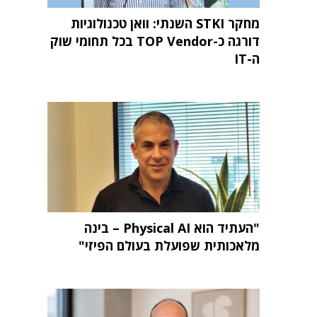
מחקר STKI השנתי: וואן טכנולוגיות
דורגה כ-TOP Vendor בכל תחומי שוק
ה-IT
"העתיד הוא Physical AI – בינה
מלאכותית שפועלת בעולם הפיזי"