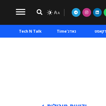
דקאסט
גאדג'Time
Tech N Talk
וכן פרסומי
תוכן פרסומי
וכן פרסומי