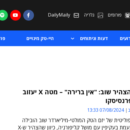
פורומים
גלריה
DailyMaily
ועים
דעות וניתוחים
היי-טק מינויים
פו
מאסק הצהיר שוב: "אין ברירה" – מטה X יעזוב
רנסיסקו
ת
ב
07/08/2024 13:33
ת
ליטית של יזם הטק המולטי-מיליארדר שוב הובילה
אותו להתעמת בעקיפין עם מושל קליפורניה, כיוון שהצהיר ש-X