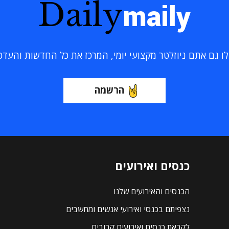
Daily
maily
 גם אתם ניוזלטר מקצועי יומי, המרכז את כל החדשות והעדכוני
הרשמה
כנסים ואירועים
הכנסים והאירועים שלנו
נצפיתם בכנסי ואירועי אנשים ומחשבים
לקראת כנסים ואירועים קרובים