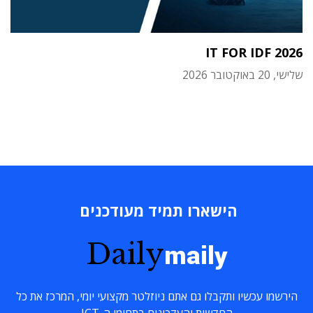
IT FOR IDF 2026
שלישי, 20 באוקטובר 2026
הישארו תמיד מעודכנים
Daily
maily
הירשמו עכשיו ותקבלו גם אתם ניוזלטר מקצועי יומי, המרכז את כל