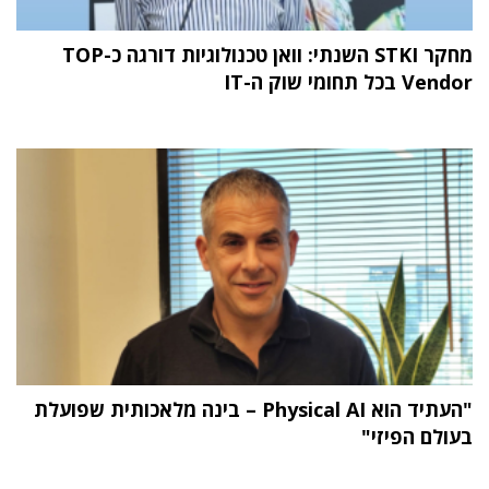
מחקר STKI השנתי: וואן טכנולוגיות דורגה כ-TOP
Vendor בכל תחומי שוק ה-IT
"העתיד הוא Physical AI – בינה מלאכותית שפועלת
בעולם הפיזי"