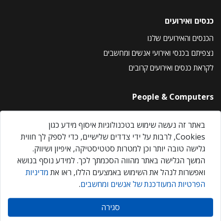
כנסים ואירועים
הכנסים והאירועים שלנו
נצפיתם בכנסי ואירועי אנשים ומחשבים
לקראת כנסים ואירועים קרובים
People & Computers
About Us
באתר זה נעשה שימוש בטכנולוגיות איסוף מידע כגון
Privacy Policy
Cookies, לרבות על ידי צדדים שלישיים, כדי לספק לך חווית
Contact Us
גלישה טובה יותר וכן למטרות סטטיסטיקה, איפיון ושיווק.
Our Events
המשך הגלישה באתר מהווה הסכמתך לכך. למידע נוסף בנושא
ואפשרות לנהל את השימוש באמצעים הללו, ראו את
מדיניות
הפרטיות המעודכנת של אנשים ומחשבים
.
אנשים ומחשבים © 2026 – כל הזכויות שמורות
סגירה
Created by