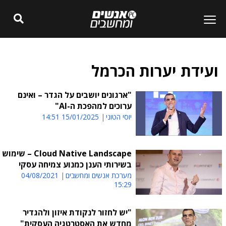
ועידת יערות הכרמל
"ארגונים יושבים על הגדר – ואינם
ערוכים למהפכת ה-AI"
יוסי הטוני
15/01/2025 14:51
Cloud Native Landscape – שימוש
בשירותי הענן כמנוע צמיחה עסקי
מערכת אנשים ומחשבים
04/08/2021
15:29
"יש לחזור לנקודת איזון ולהגדיר
מחדש את האסטרטגיה העסקית"