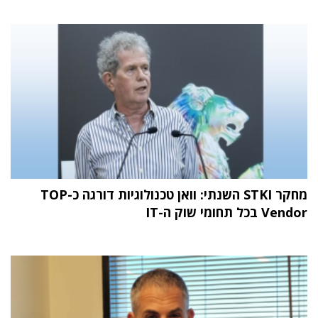
מחקר STKI השנתי: וואן טכנולוגיות דורגה כ-TOP
Vendor בכל תחומי שוק ה-IT