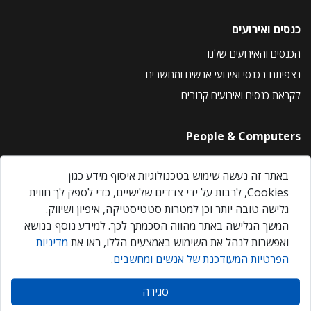
כנסים ואירועים
הכנסים והאירועים שלנו
נצפיתם בכנסי ואירועי אנשים ומחשבים
לקראת כנסים ואירועים קרובים
People & Computers
About Us
באתר זה נעשה שימוש בטכנולוגיות איסוף מידע כגון
Privacy Policy
Cookies, לרבות על ידי צדדים שלישיים, כדי לספק לך חווית
Contact Us
גלישה טובה יותר וכן למטרות סטטיסטיקה, איפיון ושיווק.
Our Events
המשך הגלישה באתר מהווה הסכמתך לכך. למידע נוסף בנושא
ואפשרות לנהל את השימוש באמצעים הללו, ראו את
מדיניות
הפרטיות המעודכנת של אנשים ומחשבים
.
אנשים ומחשבים © 2026 – כל הזכויות שמורות
סגירה
Created by