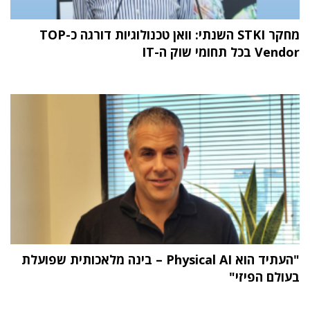
מחקר STKI השנתי: וואן טכנולוגיות דורגה כ-TOP
Vendor בכל תחומי שוק ה-IT
"העתיד הוא Physical AI – בינה מלאכותית שפועלת
בעולם הפיזי"