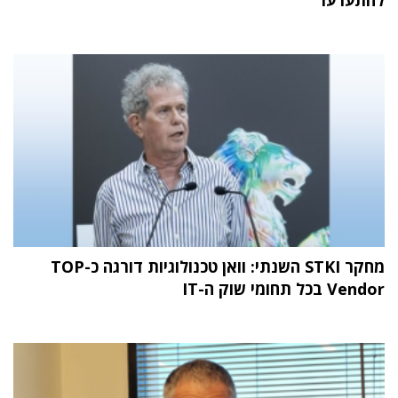
מחקר STKI השנתי: וואן טכנולוגיות דורגה כ-TOP
Vendor בכל תחומי שוק ה-IT