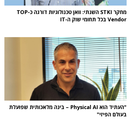
מחקר STKI השנתי: וואן טכנולוגיות דורגה כ-TOP
Vendor בכל תחומי שוק ה-IT
"העתיד הוא Physical AI – בינה מלאכותית שפועלת
בעולם הפיזי"