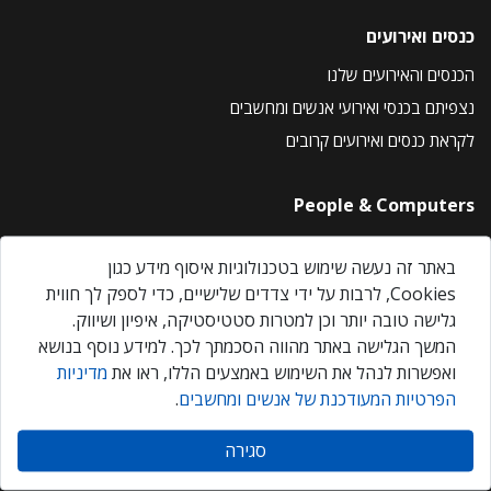
כנסים ואירועים
הכנסים והאירועים שלנו
נצפיתם בכנסי ואירועי אנשים ומחשבים
לקראת כנסים ואירועים קרובים
People & Computers
About Us
באתר זה נעשה שימוש בטכנולוגיות איסוף מידע כגון
Privacy Policy
Cookies, לרבות על ידי צדדים שלישיים, כדי לספק לך חווית
Contact Us
גלישה טובה יותר וכן למטרות סטטיסטיקה, איפיון ושיווק.
Our Events
המשך הגלישה באתר מהווה הסכמתך לכך. למידע נוסף בנושא
ואפשרות לנהל את השימוש באמצעים הללו, ראו את
מדיניות
הפרטיות המעודכנת של אנשים ומחשבים
.
אנשים ומחשבים © 2026 – כל הזכויות שמורות
סגירה
Created by