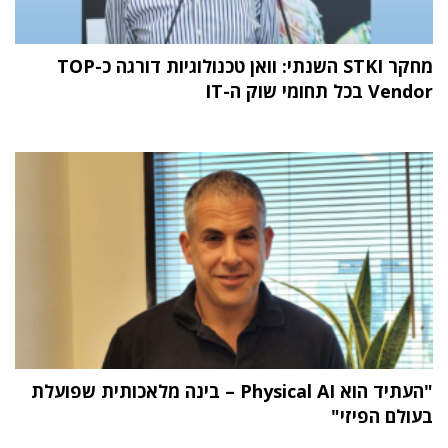
מחקר STKI השנתי: וואן טכנולוגיות דורגה כ-TOP
Vendor בכל תחומי שוק ה-IT
"העתיד הוא Physical AI – בינה מלאכותית שפועלת
בעולם הפיזי"