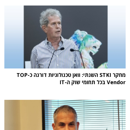
מחקר STKI השנתי: וואן טכנולוגיות דורגה כ-TOP
Vendor בכל תחומי שוק ה-IT