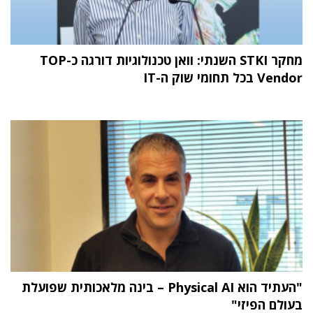
מחקר STKI השנתי: וואן טכנולוגיות דורגה כ-TOP
Vendor בכל תחומי שוק ה-IT
"העתיד הוא Physical AI – בינה מלאכותית שפועלת
בעולם הפיזי"