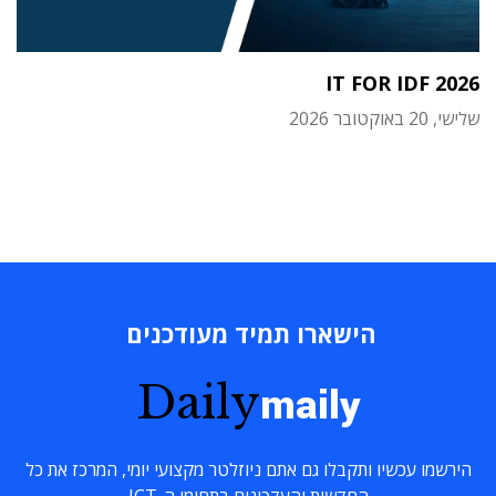
IT FOR IDF 2026
שלישי, 20 באוקטובר 2026
הישארו תמיד מעודכנים
Daily
maily
הירשמו עכשיו ותקבלו גם אתם ניוזלטר מקצועי יומי, המרכז את כל