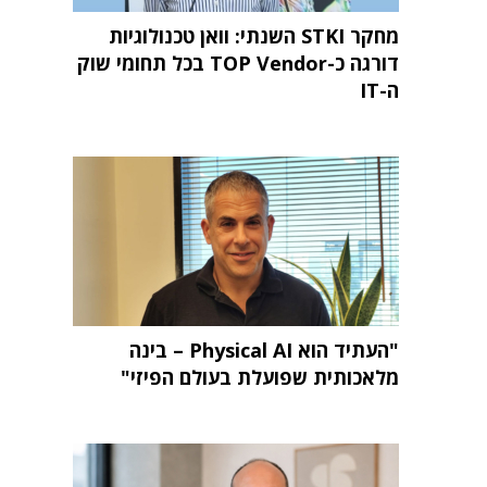
מחקר STKI השנתי: וואן טכנולוגיות
דורגה כ-TOP Vendor בכל תחומי שוק
ה-IT
"העתיד הוא Physical AI – בינה
מלאכותית שפועלת בעולם הפיזי"