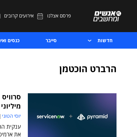
פרסם אצלנו
אירועים קרובים
חדשות
סייבר
כנסים ואיר
הרברט הוכטמן
סרוויס 
מיליוני
יוסי הטוני
ענקית הט
את ארמיס היש