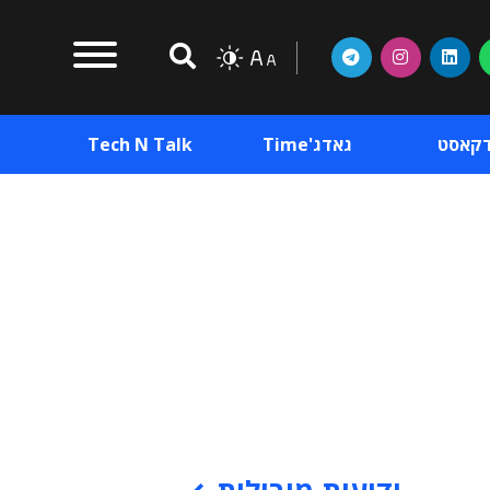
דקאסט
גאדג'Time
Tech N Talk
וכן פרסומי
תוכן פרסומי
וכן פרסומי