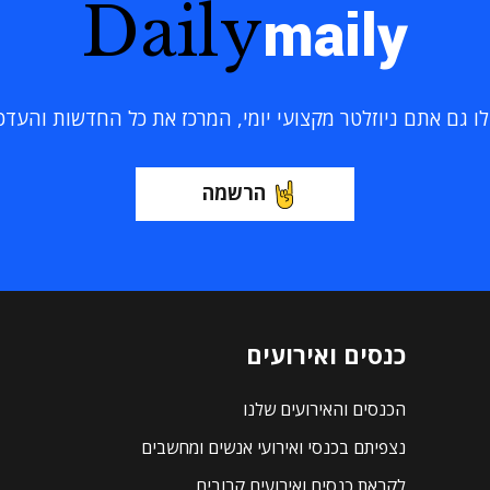
Daily
maily
 גם אתם ניוזלטר מקצועי יומי, המרכז את כל החדשות והעדכוני
הרשמה
כנסים ואירועים
הכנסים והאירועים שלנו
נצפיתם בכנסי ואירועי אנשים ומחשבים
לקראת כנסים ואירועים קרובים