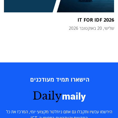
IT FOR IDF 2026
שלישי, 20 באוקטובר 2026
הישארו תמיד מעודכנים
Daily
maily
הירשמו עכשיו ותקבלו גם אתם ניוזלטר מקצועי יומי, המרכז את כל