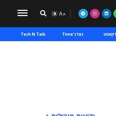
דקאסט
גאדג'Time
Tech N Talk
וכן פרסומי
תוכן פרסומי
וכן פרסומי