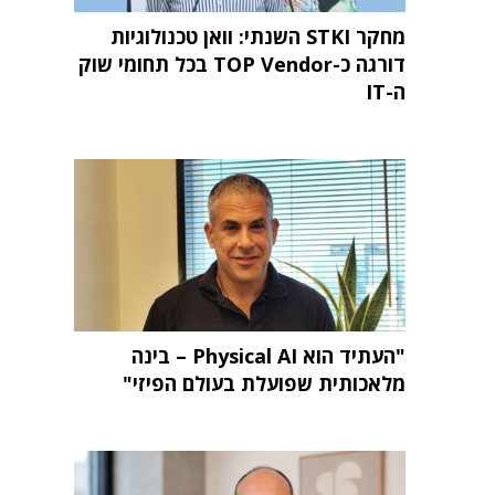
מחקר STKI השנתי: וואן טכנולוגיות
דורגה כ-TOP Vendor בכל תחומי שוק
ה-IT
"העתיד הוא Physical AI – בינה
מלאכותית שפועלת בעולם הפיזי"