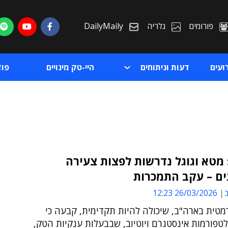
פורומים
גלריה
DailyMaily
ועים
דעות וניתוחים
היי-טק מינויים
פו
מטא וגוגל נדרשות לפצות צעירה
ים – עקב התמכרות
ת
ב
26/03/2026 12:23
ת
מטית בארה"ב, שיכולה להיות תקדימית, קבעה כי
טפורמות אינסטגרם ויוטיוב, שבבעלות ענקיות הטק,