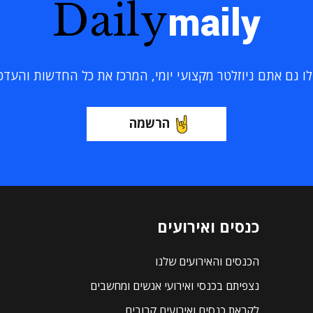
Daily
maily
 גם אתם ניוזלטר מקצועי יומי, המרכז את כל החדשות והעדכוני
הרשמה
כנסים ואירועים
הכנסים והאירועים שלנו
נצפיתם בכנסי ואירועי אנשים ומחשבים
לקראת כנסים ואירועים קרובים