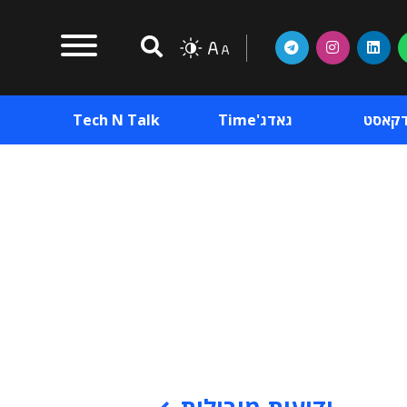
דקאסט
גאדג'Time
Tech N Talk
וכן פרסומי
תוכן פרסומי
וכן פרסומי