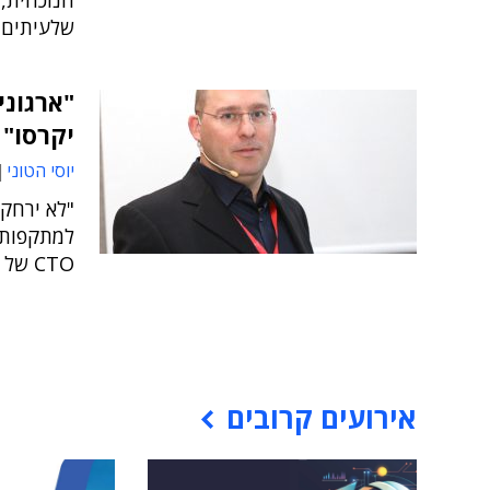
הנוכחית, 
שלעיתים מ
"ארגוני
יקרסו"
יוסי הטוני
למתקפות ר
CTO של Sec4Biz
אירועים קרובים