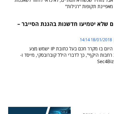
אבל מזהיר שכשהיא תסתיים, לא כדאי לחזור לשאננות
אפיינת תקופות "רגילות"
ם שלא יטמיעו חדשנות בהגנת הסייבר –
18/01/2018 14:14
"לא ירחק היום בו מקרר חכם בעל כתובת IP ישמש מצע
חבות היקף", כך לדברי הילל קוברובסקי, מייסד ו-