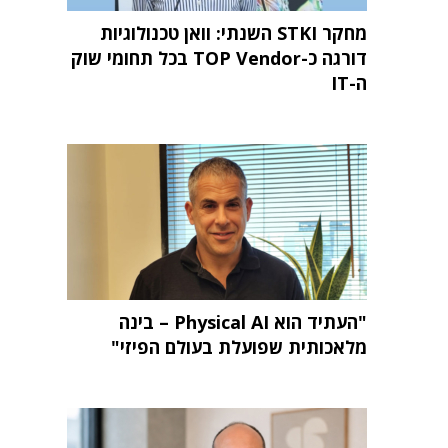
מחקר STKI השנתי: וואן טכנולוגיות
דורגה כ-TOP Vendor בכל תחומי שוק
ה-IT
"העתיד הוא Physical AI – בינה
מלאכותית שפועלת בעולם הפיזי"