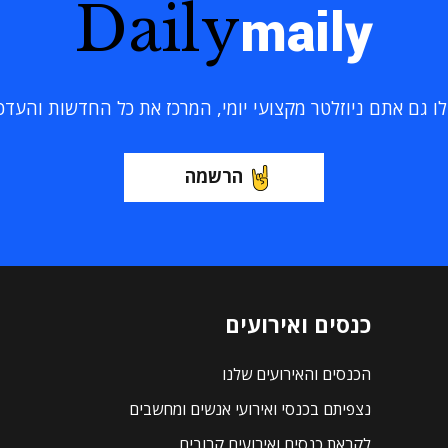
Daily
maily
 גם אתם ניוזלטר מקצועי יומי, המרכז את כל החדשות והעדכוני
הרשמה
כנסים ואירועים
הכנסים והאירועים שלנו
נצפיתם בכנסי ואירועי אנשים ומחשבים
לקראת כנסים ואירועים קרובים