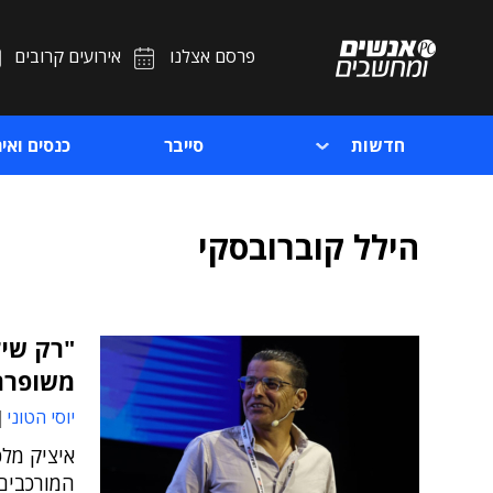
פרסם אצלנו
אירועים קרובים
חדשות
סייבר
כנסים ואיר
הילל קוברובסקי
משופרת
יוסי הטוני
איציק מלכ
המורכבים