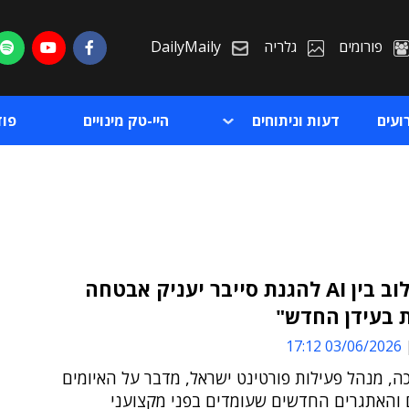
פורומים
גלריה
DailyMaily
ועים
דעות וניתוחים
היי-טק מינויים
פו
"רק שילוב בין AI להגנת סייבר יעניק אבטחה
 בעידן החדש"
ת
03/06/2026 17:12
ת
ה, מנהל פעילות פורטינט ישראל, מדבר על האיומים
 והאתגרים החדשים שעומדים בפני מקצועני