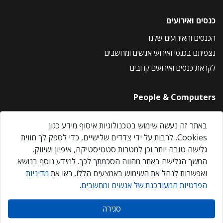
כנסים ואירועים
הכנסים והאירועים שלנו
נצפיתם בכנסי ואירועי אנשים ומחשבים
לקראת כנסים ואירועים קרובים
People & Computers
About Us
באתר זה נעשה שימוש בטכנולוגיות איסוף מידע כגון
Privacy Policy
Cookies, לרבות על ידי צדדים שלישיים, כדי לספק לך חווית
Contact Us
גלישה טובה יותר וכן למטרות סטטיסטיקה, איפיון ושיווק.
Our Events
המשך הגלישה באתר מהווה הסכמתך לכך. למידע נוסף בנושא
ואפשרות לנהל את השימוש באמצעים הללו, ראו את
מדיניות
הפרטיות המעודכנת של אנשים ומחשבים
.
אנשים ומחשבים © 2026 – כל הזכויות שמורות
סגירה
Created by