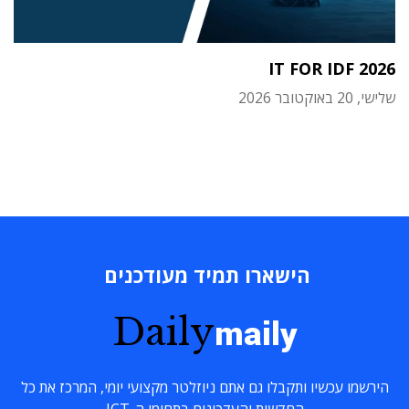
IT FOR IDF 2026
שלישי, 20 באוקטובר 2026
הישארו תמיד מעודכנים
Daily
maily
הירשמו עכשיו ותקבלו גם אתם ניוזלטר מקצועי יומי, המרכז את כל