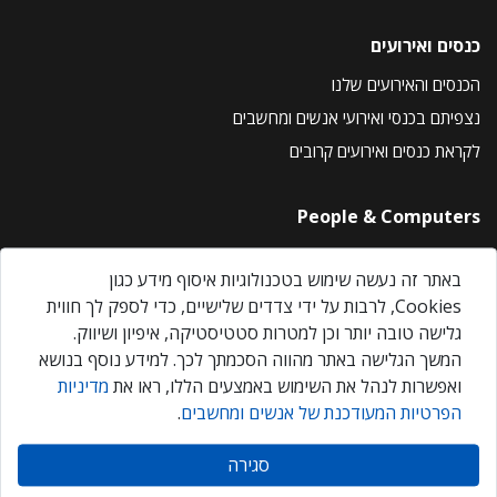
כנסים ואירועים
הכנסים והאירועים שלנו
נצפיתם בכנסי ואירועי אנשים ומחשבים
לקראת כנסים ואירועים קרובים
People & Computers
About Us
באתר זה נעשה שימוש בטכנולוגיות איסוף מידע כגון
Privacy Policy
Cookies, לרבות על ידי צדדים שלישיים, כדי לספק לך חווית
Contact Us
גלישה טובה יותר וכן למטרות סטטיסטיקה, איפיון ושיווק.
Our Events
המשך הגלישה באתר מהווה הסכמתך לכך. למידע נוסף בנושא
ואפשרות לנהל את השימוש באמצעים הללו, ראו את
מדיניות
הפרטיות המעודכנת של אנשים ומחשבים
.
אנשים ומחשבים © 2026 – כל הזכויות שמורות
סגירה
Created by