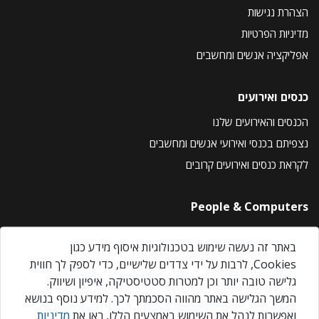
הצהרת נגישות
מדיניות הפרטיות
אפליקציה אנשים ומחשבים
כנסים ואירועים
הכנסים והאירועים שלנו
נצפיתם בכנסי ואירועי אנשים ומחשבים
לקראת כנסים ואירועים קרובים
People & Computers
About Us
באתר זה נעשה שימוש בטכנולוגיות איסוף מידע כגון
Privacy Policy
Cookies, לרבות על ידי צדדים שלישיים, כדי לספק לך חווית
Contact Us
גלישה טובה יותר וכן למטרות סטטיסטיקה, איפיון ושיווק.
Our Events
המשך הגלישה באתר מהווה הסכמתך לכך. למידע נוסף בנושא
ואפשרות לנהל את השימוש באמצעים הללו, ראו את
מדיניות