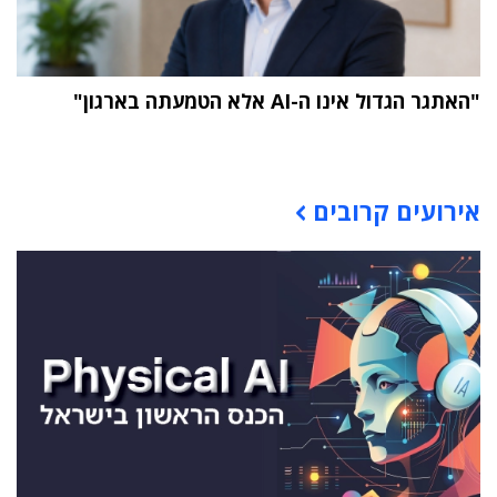
"האתגר הגדול אינו ה-AI אלא הטמעתה בארגון"
תוכן פרסומי
אירועים קרובים