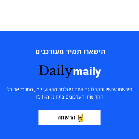
הישארו תמיד מעודכנים
Daily
maily
הירשמו עכשיו ותקבלו גם אתם ניוזלטר מקצועי יומי, המרכז את כל
החדשות והעדכונים בתחומי ה-ICT
הרשמה