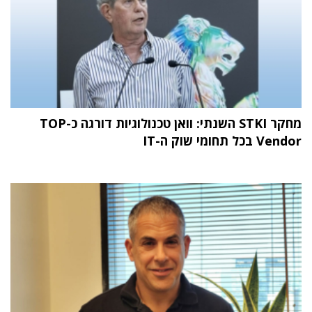
מחקר STKI השנתי: וואן טכנולוגיות דורגה כ-TOP
Vendor בכל תחומי שוק ה-IT