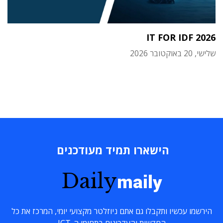
IT FOR IDF 2026
שלישי, 20 באוקטובר 2026
הישארו תמיד מעודכנים
Daily
maily
הירשמו עכשיו ותקבלו גם אתם ניוזלטר מקצועי יומי, המרכז את כל