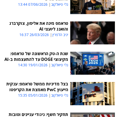
גלי פיאלקוב
07/06/2026 13:44
טראמפ מינה את אליסון, צוקרברג
והואנג ליועצי AI
יניב הלפרין
26/03/2026 16:37
שנת ה-טק הראשונה של טראמפ:
מקיצוצי DOGE עד להתעצמות ב-AI
גלי פיאלקוב
19/01/2026 14:30
בצל מדיניות ממשל טראמפ: ענקית
הייעוץ PwC מאמצת את הקריפטו
גלי פיאלקוב
05/01/2026 15:35
תחקיר חשף: ניגודי עניינים וטובות