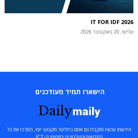
IT FOR IDF 2026
שלישי, 20 באוקטובר 2026
הישארו תמיד מעודכנים
Daily
maily
הירשמו עכשיו ותקבלו גם אתם ניוזלטר מקצועי יומי, המרכז את כל
החדשות והעדכונים בתחומי ה-ICT