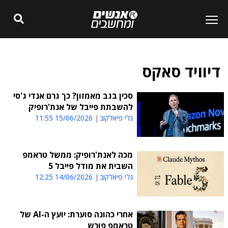
דיוויד סאקס
סכין בגב מאמזון? כך גרם אנדי ג'סי
להשבתת פייבל של אנת'רופיק
גלי פיאלקוב
15/06/2026 11:55
מכה לאנת'רופיק: ממשל טראמפ
השבית את מודל פייבל 5
גלי פיאלקוב
14/06/2026 12:25
אחרי כהונה סוערת: יועץ ה-AI של
טראמפ פורש