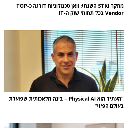
מחקר STKI השנתי: וואן טכנולוגיות דורגה כ-TOP
Vendor בכל תחומי שוק ה-IT
"העתיד הוא Physical AI – בינה מלאכותית שפועלת
בעולם הפיזי"