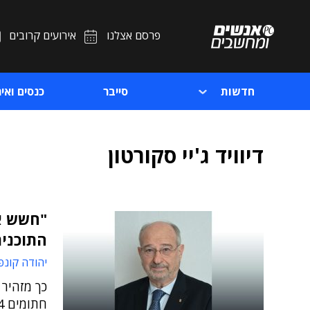
פרסם אצלנו
אירועים קרובים
חדשות
סייבר
כנסים ואיר
דיוויד ג'יי סקורטון
"חשש אמ
התוכני
יהודה קונפ
כך מזהיר 