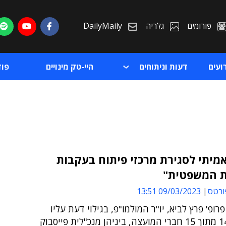
פורומים
גלריה
DailyMaily
ועים
דעות וניתוחים
היי-טק מינויים
פו
יתי לסגירת מרכזי פיתוח בעקבות
ת המשפטית"
ת
ורטס
09/03/2023 13:51
ת
פרופ' פרץ לביא, יו"ר המולמו"פ, בגילוי דעת עליו
חתומים 14 מתוך 15 חברי המועצה, ביניהן מנכ"לית פייסבוק