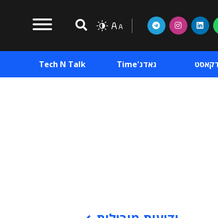
דקאסט
גאדג'Time
Tech N Talk
וכן פרסומי
תוכן פרסומי
וכן פרסומי