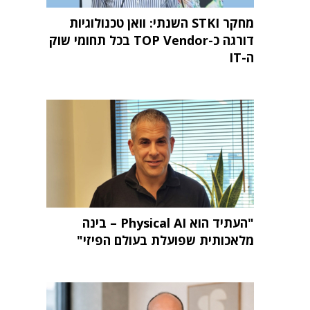
מחקר STKI השנתי: וואן טכנולוגיות
דורגה כ-TOP Vendor בכל תחומי שוק
ה-IT
"העתיד הוא Physical AI – בינה
מלאכותית שפועלת בעולם הפיזי"