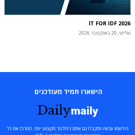
IT FOR IDF 2026
שלישי, 20 באוקטובר 2026
הישארו תמיד מעודכנים
Daily
maily
הירשמו עכשיו ותקבלו גם אתם ניוזלטר מקצועי יומי, המרכז את כל