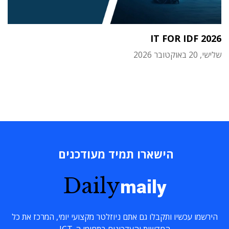
IT FOR IDF 2026
שלישי, 20 באוקטובר 2026
הישארו תמיד מעודכנים
Daily
maily
הירשמו עכשיו ותקבלו גם אתם ניוזלטר מקצועי יומי, המרכז את כל