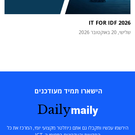
IT FOR IDF 2026
שלישי, 20 באוקטובר 2026
הישארו תמיד מעודכנים
Daily
maily
הירשמו עכשיו ותקבלו גם אתם ניוזלטר מקצועי יומי, המרכז את כל