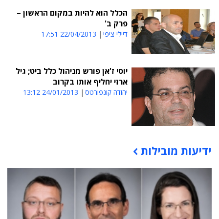
הכלל הוא להיות במקום הראשון –
פרק ב'
דיילי ציפי
22/04/2013 17:51
יוסי ז'אן פורש מניהול כלל ביט; גיל
ארזי יחליף אותו בקרוב
יהודה קונפורטס
24/01/2013 13:12
ידיעות מובילות
תוכן פרסומי