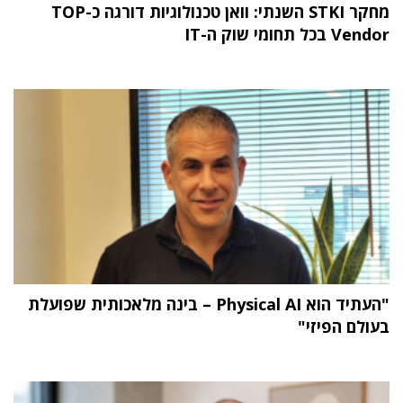
מחקר STKI השנתי: וואן טכנולוגיות דורגה כ-TOP
Vendor בכל תחומי שוק ה-IT
"העתיד הוא Physical AI – בינה מלאכותית שפועלת
בעולם הפיזי"