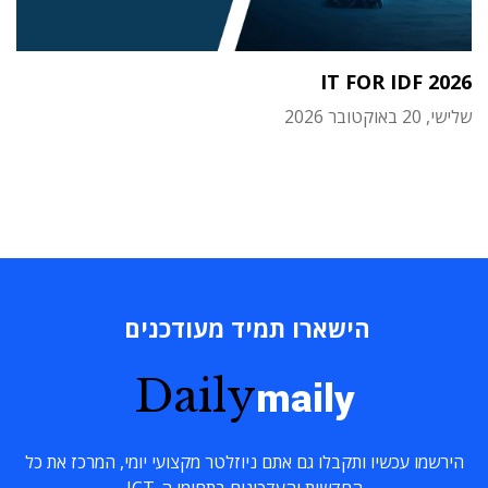
IT FOR IDF 2026
שלישי, 20 באוקטובר 2026
הישארו תמיד מעודכנים
Daily
maily
הירשמו עכשיו ותקבלו גם אתם ניוזלטר מקצועי יומי, המרכז את כל