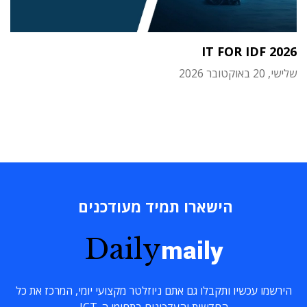
IT FOR IDF 2026
שלישי, 20 באוקטובר 2026
הישארו תמיד מעודכנים
Daily
maily
הירשמו עכשיו ותקבלו גם אתם ניוזלטר מקצועי יומי, המרכז את כל