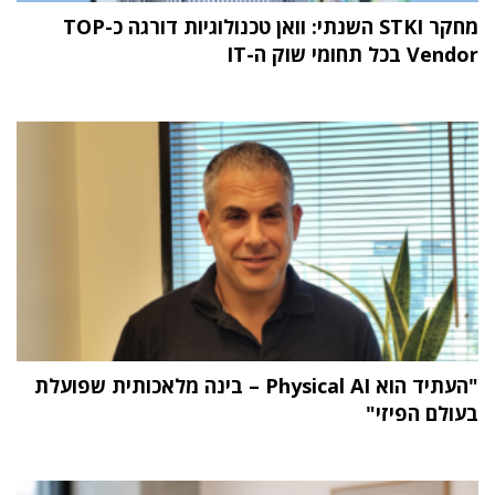
מחקר STKI השנתי: וואן טכנולוגיות דורגה כ-TOP
Vendor בכל תחומי שוק ה-IT
"העתיד הוא Physical AI – בינה מלאכותית שפועלת
בעולם הפיזי"