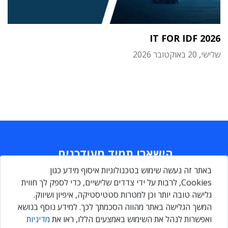
IT FOR IDF 2026
שלישי, 20 באוקטובר 2026
הישארו תמיד מעודכנים
באתר זה נעשה שימוש בטכנולוגיות איסוף מידע כגון
Daily
maily
Cookies, לרבות על ידי צדדים שלישיים, כדי לספק לך חווית
גלישה טובה יותר וכן למטרות סטטיסטיקה, איפיון ושיווק.
המשך הגלישה באתר מהווה הסכמתך לכך. למידע נוסף בנושא
הירשמו עכשיו ותקבלו גם אתם ניוזלטר מקצועי יומי, המרכז את כל
ואפשרות לנהל את השימוש באמצעים הללו, ראו את
מדיניות