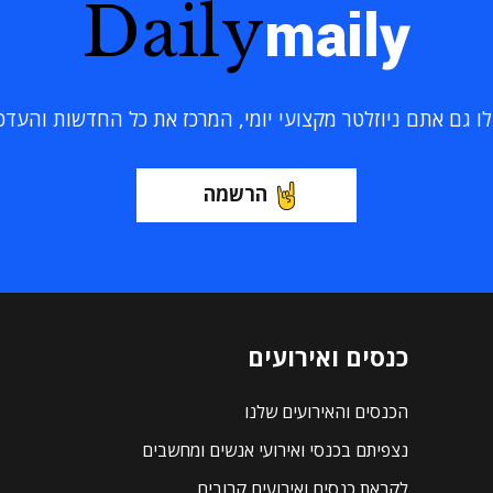
Daily
maily
 גם אתם ניוזלטר מקצועי יומי, המרכז את כל החדשות והעדכוני
הרשמה
כנסים ואירועים
הכנסים והאירועים שלנו
נצפיתם בכנסי ואירועי אנשים ומחשבים
לקראת כנסים ואירועים קרובים