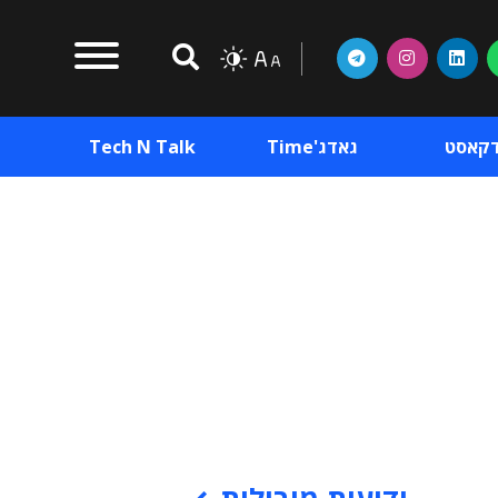
דקאסט
גאדג'Time
Tech N Talk
וכן פרסומי
תוכן פרסומי
וכן פרסומי