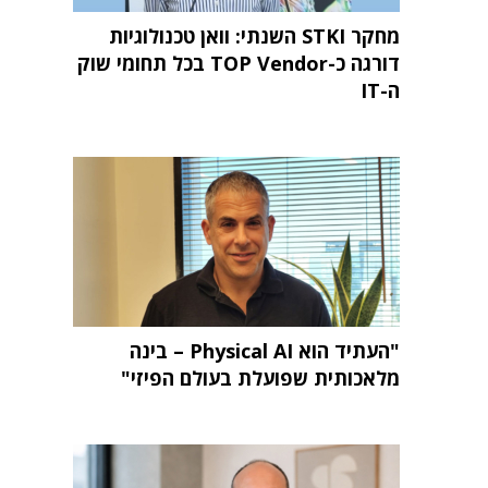
מחקר STKI השנתי: וואן טכנולוגיות
דורגה כ-TOP Vendor בכל תחומי שוק
ה-IT
"העתיד הוא Physical AI – בינה
מלאכותית שפועלת בעולם הפיזי"