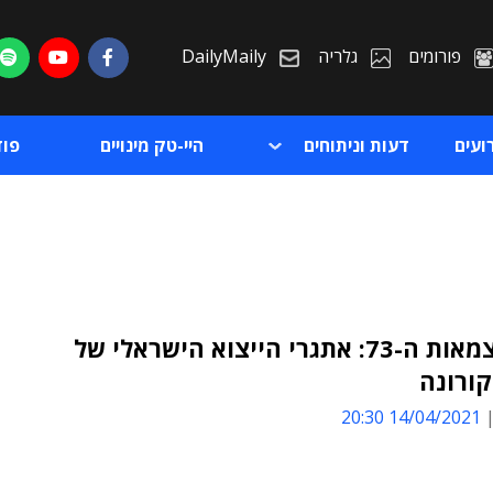
פורומים
גלריה
DailyMaily
ועים
דעות וניתוחים
היי-טק מינויים
פו
יום העצמאות ה-73: אתגרי הייצוא הישראלי של
ורונה
ת
14/04/2021 20:30
ת