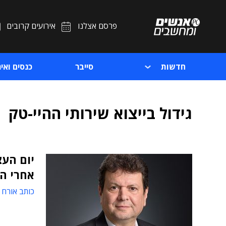
פרסם אצלנו
אירועים קרובים
חדשות
סייבר
כנסים ואיר
גידול בייצוא שירותי ההיי-טק
אחרי הק
כותב אורח