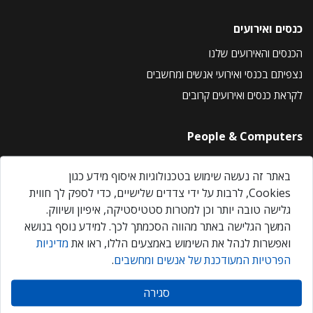
כנסים ואירועים
הכנסים והאירועים שלנו
נצפיתם בכנסי ואירועי אנשים ומחשבים
לקראת כנסים ואירועים קרובים
People & Computers
About Us
באתר זה נעשה שימוש בטכנולוגיות איסוף מידע כגון
Privacy Policy
Cookies, לרבות על ידי צדדים שלישיים, כדי לספק לך חווית
Contact Us
גלישה טובה יותר וכן למטרות סטטיסטיקה, איפיון ושיווק.
Our Events
המשך הגלישה באתר מהווה הסכמתך לכך. למידע נוסף בנושא
ואפשרות לנהל את השימוש באמצעים הללו, ראו את
מדיניות
הפרטיות המעודכנת של אנשים ומחשבים
.
אנשים ומחשבים © 2026 – כל הזכויות שמורות
סגירה
Created by