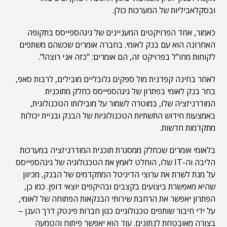
ובסקלאביליות של המערכות כולן.
כאמור, אחד הפרויקטים המעניינים של גיגהספייסס בתקופה
האחרונה הוא עם בנק לאומי. בחברה אומרים שכשהם משתפים
לקוחות מחו"ל בפרויקט זה, הם אומרים: "כזה אני רוצה!".
לאחר בחינה קפדנית מול ספקים גלובליים מובילים, לרבות סאפ,
בחר בנק לאומי בפתרון של גיגהספייסס כחלק מתוכנית
המודרניזציה שלו, במוטרה לשמור על מובילותו הטכנולוגית,
באמצעות חידוש התשתיות הטכנולוגיות של הבנק ובניית יכולות
מתקדמות חדשות.
בלאומי אומרים שכחלק ממסגרת תוכנית המודרניזציה במערכות
הליבה וה-IT שלו, הוחלט לאמץ את הטכנולוגיה של גיגהספייסס
על מנת לשרת את ערוצי הדיגיטל המתקדמים של הבנק, מכיוון
שהיא מאפשרת ביצועים בקצבים ובהיקפים יוצאי דופן. כמו כן,
הפתרון יאפשר את הרחבת שירותי הבנקאות הפתוחה של לאומי,
על ידי חיבור שותפים טכנולוגיים כגון חברות פינטק דרך הענן –
בצורה מאובטחת לנתונים. עוד הוא יאפשר פיתוח והטמעה