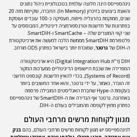
גיגהספייסס הינה חלוצה עולמית בטכנולוגיית ניהול נתונים
והאצת ביצועים בזיכרון (In Memory). החברה, שקיימת מזה 20
שנים, ממוקמת בהרצליה פיתוח, מעסיקה כ-100 עובדים ועוסקת
בפתרונות של חדשנות וטרנספורמציה דיגיטלית, המבוססים על
שני קווי המוצרים שלה – SmartCache ו-SmartDIH.
פלטפורמת SmartDIH מממשת הלכה למעשה את ארכיטקטורת
ה-DIH של
גרטנר
, שמוכרת יותר בישראל כפתרון ODS מורחב.
DIH (ר"ת Digital Integration Hub) היא ארכיטקטורה
המפרידה את שכבת היישומים הדיגיטליים ממערכות המקור
(Systems of Record), בכדי להאיץ חדשנות. קונספט חדשני
זה הוגדר, כאמור, על ידי גרטנר, והוא אחד החשובים ביותר
בעקומת ה-Hype שחברת האנליסטים המובילה פרסמה
באחרונה. גרטנר אף הגדירה את ה-SmartDIH של גיגהספייסס
כפתרון מחוץ לקופסה מהמובילים בעולם ה-DIH.
מגוון לקוחות מרשים מרחבי העולם
לגיגהספייסס יש מגוון לקוחות מרשים מרחבי העולם, בהם
בנק