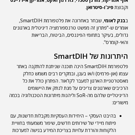
אוף אמריקה
,
מורגן סטנלי
,
גולדמן זאקס
,
אמריקן איירליינס
וקבוצת
פיג'ו-סיטרואן
.
ב
בנק לאומי
, שבחר באחרונה את פלטפורמת SmartDIH,
אומרים ש-"פתרון זה מפשט טרנספורמציה דיגיטלית בארגונים
גדולים, בעיקר בתחומי הפיננסים, הביטוח, הבריאות
והאי-קומרס".
היתרונות של SmartDIH
פלטפורמת SmartDIH הינה תוכנה שניתנת להתקנה באתר
עצמו (און-פרמיס) ו/או בענן, ובמקרים רבים משמש כחלק
מאסטרטגיית הארגון למעבר לקלאוד. הפתרון כולל את כל
הרכיבים שארגונים צריכים על מנת לנתק את היישומים
הדיגיטליים שלהם מה-SoR וליהנות מיתרונות הטכנולוגיה בכמה
מישורים:
בהיבט העסקי – היחידות העסקיות מקבלות חדשנות, עם
פיתוח מיידי של שירותים חדשים, שיפור משמעותי בחוויית
הלקוחות והורדת עלויות בצריכת המידע בגישה למערכות