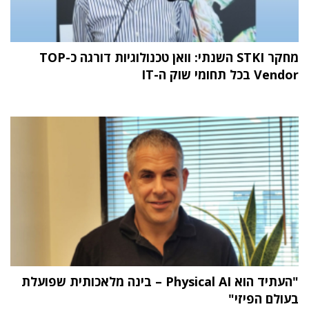
מחקר STKI השנתי: וואן טכנולוגיות דורגה כ-TOP
Vendor בכל תחומי שוק ה-IT
"העתיד הוא Physical AI – בינה מלאכותית שפועלת
בעולם הפיזי"