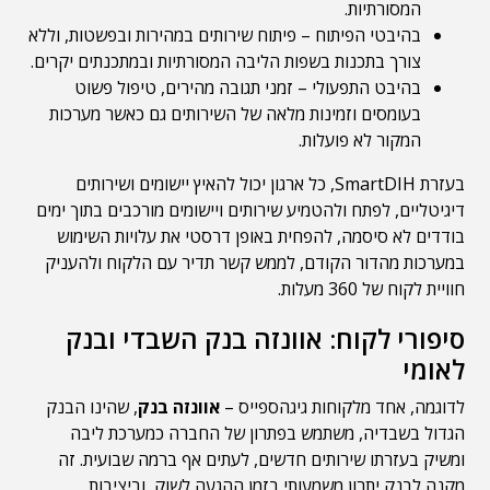
המסורתיות.
בהיבטי הפיתוח – פיתוח שירותים במהירות ובפשטות, וללא
צורך בתכנות בשפות הליבה המסורתיות ובמתכנתים יקרים.
בהיבט התפעולי – זמני תגובה מהירים, טיפול פשוט
בעומסים וזמינות מלאה של השירותים גם כאשר מערכות
המקור לא פועלות.
בעזרת SmartDIH, כל ארגון יכול להאיץ יישומים ושירותים
דיגיטליים, לפתח ולהטמיע שירותים ויישומים מורכבים בתוך ימים
בודדים לא סיסמה, להפחית באופן דרסטי את עלויות השימוש
במערכות מהדור הקודם, לממש קשר תדיר עם הלקוח ולהעניק
חוויית לקוח של 360 מעלות.
סיפורי לקוח: אוונזה בנק השבדי ובנק
לאומי
לדוגמה, אחד מלקוחות גיגהספייס –
אוונזה בנק
, שהינו הבנק
הגדול בשבדיה, משתמש בפתרון של החברה כמערכת ליבה
ומשיק בעזרתו שירותים חדשים, לעתים אף ברמה שבועית. זה
מקנה לבנק יתרון משמעותי בזמן ההגעה לשוק, וביציבות