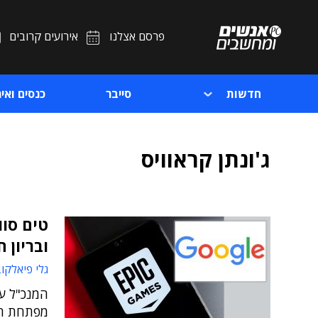
פרסם אצלנו
אירועים קרובים
חדשות
סייבר
כנסים ואיר
ג'ונתן קראוויס
טים סוו
ובריון 
גלי פיאלקו
המנכ"ל ע
מפתחת המ