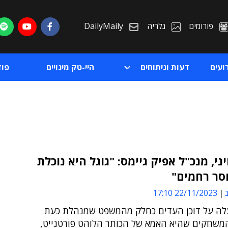
פורומים
גלריה
DailyMaily
ועים
דעות וניתוחים
היי-טק מינויים
פו
יני, מנכ"ל אפיק גיימס: "גוגל היא נוכלת
חסר רחמים"
ת
ב
22/11/2023 17:10
ת
לה על דוכן העדים כחלק מהמשפט שמנהלת כעת
שחקים שהיא האמא של הכותר הלוהט פורטנייט,