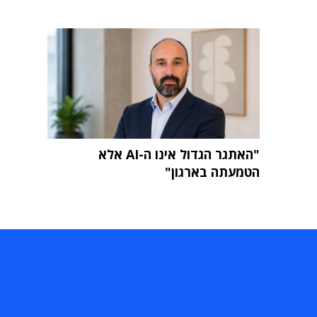
"האתגר הגדול אינו ה-AI אלא
הטמעתה בארגון"