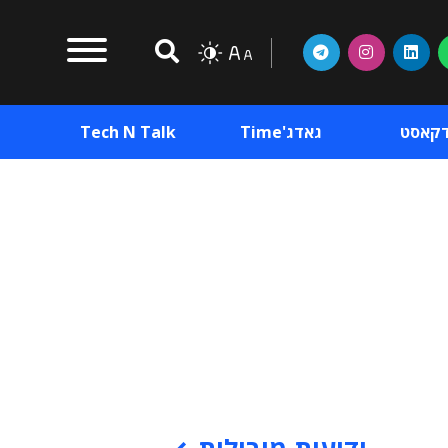
דקאסט
גאדג'Time
Tech N Talk
וכן פרסומי
תוכן פרסומי
וכן פרסומי