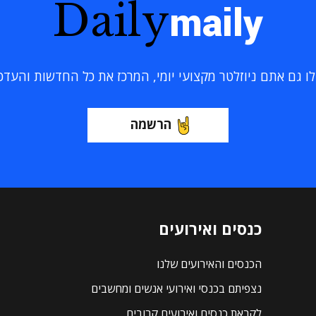
Daily
maily
 גם אתם ניוזלטר מקצועי יומי, המרכז את כל החדשות והעדכוני
הרשמה
כנסים ואירועים
הכנסים והאירועים שלנו
נצפיתם בכנסי ואירועי אנשים ומחשבים
לקראת כנסים ואירועים קרובים