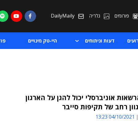
פורומים
גלריה
DailyMaily
ועים
דעות וניתוחים
היי-טק מינויים
פו
רשאות אוניברסלי יכול להגן על הארגון
וון רחב של תקיפות סייבר
ת
04/10/2021 13:23
ת