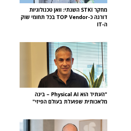
מחקר STKI השנתי: וואן טכנולוגיות
דורגה כ-TOP Vendor בכל תחומי שוק
ה-IT
"העתיד הוא Physical AI – בינה
מלאכותית שפועלת בעולם הפיזי"