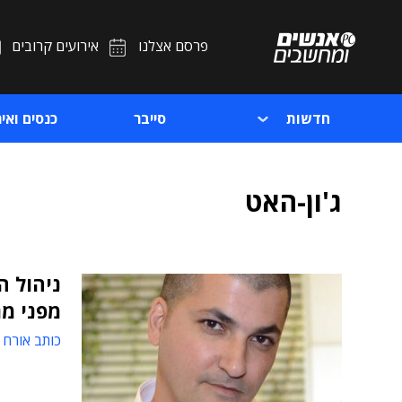
פרסם אצלנו
אירועים קרובים
חדשות
סייבר
כנסים ואיר
ג'ון-האט
ניהול ה
מפני מג
כותב אורח