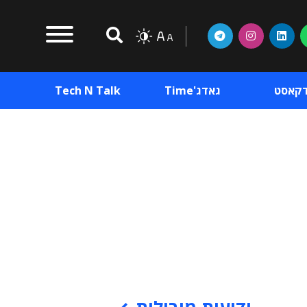
דקאסט
גאדג'Time
Tech N Talk
וכן פרסומי
תוכן פרסומי
וכן פרסומי