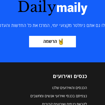
Daily
maily
 גם אתם ניוזלטר מקצועי יומי, המרכז את כל החדשות והעדכוני
הרשמה
כנסים ואירועים
הכנסים והאירועים שלנו
נצפיתם בכנסי ואירועי אנשים ומחשבים
לקראת כנסים ואירועים קרובים