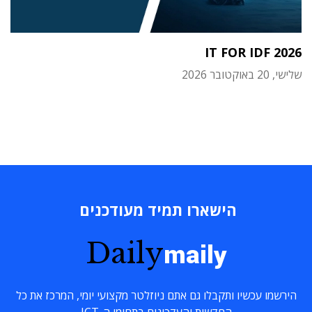
IT FOR IDF 2026
שלישי, 20 באוקטובר 2026
הישארו תמיד מעודכנים
Daily
maily
הירשמו עכשיו ותקבלו גם אתם ניוזלטר מקצועי יומי, המרכז את כל