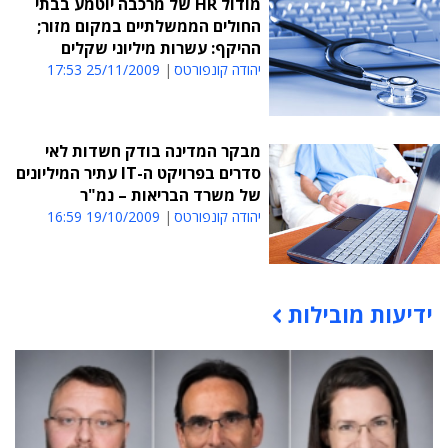
מודול HR של מרכבה יוטמע בבתי
החולים הממשלתיים במקום מזור;
ההיקף: עשרות מיליוני שקלים
יהודה קונפורטס
25/11/2009 17:53
מבקר המדינה בודק חשדות לאי
סדרים בפרויקט ה-IT עתיר המיליונים
של משרד הבריאות – נמ"ר
יהודה קונפורטס
19/10/2009 16:59
ידיעות מובילות
תוכן פרסומי