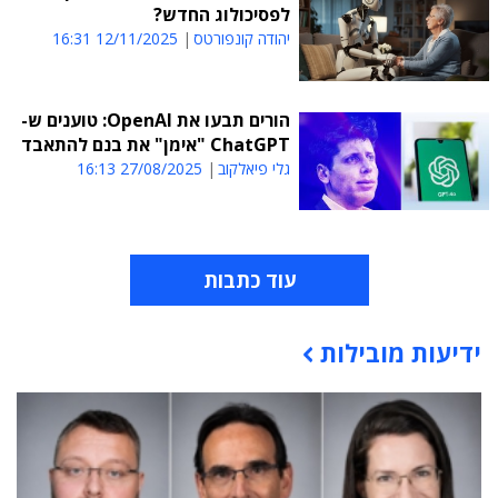
לפסיכולוג החדש?
יהודה קונפורטס
12/11/2025 16:31
הורים תבעו את OpenAI: טוענים ש-
ChatGPT "אימן" את בנם להתאבד
גלי פיאלקוב
27/08/2025 16:13
עוד כתבות
ידיעות מובילות
תוכן פרסומי