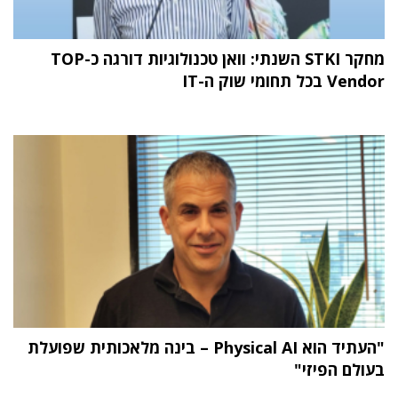
מחקר STKI השנתי: וואן טכנולוגיות דורגה כ-TOP
Vendor בכל תחומי שוק ה-IT
"העתיד הוא Physical AI – בינה מלאכותית שפועלת
בעולם הפיזי"