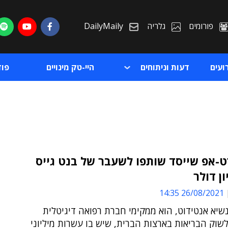
פורומים
גלריה
DailyMaily
ועים
דעות וניתוחים
היי-טק מינויים
פו
-אפ שייסד שותפו לשעבר של בנט גייס
ת
26/08/2021 14:35
ת
נשיא אנטידוט, הוא ממקימי חברת רפואה דיגיטלית
שוק הבריאות בארצות הברית, שיש בו עשרות מיליוני