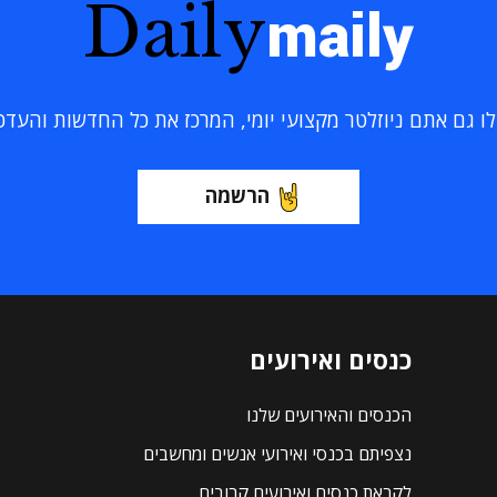
Daily
maily
 גם אתם ניוזלטר מקצועי יומי, המרכז את כל החדשות והעדכוני
הרשמה
כנסים ואירועים
הכנסים והאירועים שלנו
נצפיתם בכנסי ואירועי אנשים ומחשבים
לקראת כנסים ואירועים קרובים