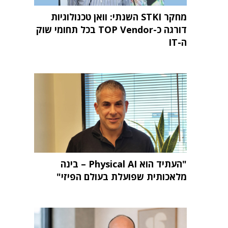
מחקר STKI השנתי: וואן טכנולוגיות
דורגה כ-TOP Vendor בכל תחומי שוק
ה-IT
"העתיד הוא Physical AI – בינה
מלאכותית שפועלת בעולם הפיזי"