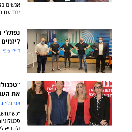
יחד עם ר
נפתלי ב
ליזמים 
דיילי ציפי
"טכנולו
את העו
אבי בליזוב
"כשתחשבו
טכנולוגיו
ולהביא לש