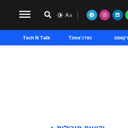
דקאסט
גאדג'Time
Tech N Talk
וכן פרסומי
תוכן פרסומי
וכן פרסומי