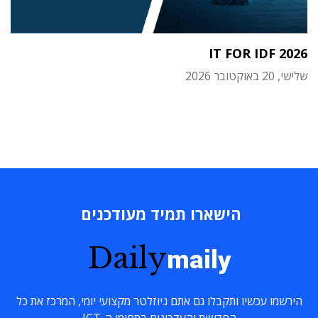
IT FOR IDF 2026
שלישי, 20 באוקטובר 2026
הישארו תמיד מעודכנים
Daily
maily
הירשמו עכשיו ותקבלו גם אתם ניוזלטר מקצועי יומי, המרכז את כל