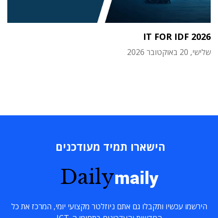
IT FOR IDF 2026
שלישי, 20 באוקטובר 2026
הישארו תמיד מעודכנים
Daily
maily
הירשמו עכשיו ותקבלו גם אתם ניוזלטר מקצועי יומי, המרכז את כל