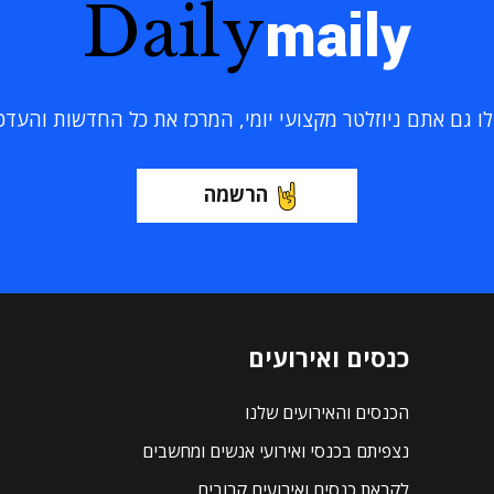
Daily
maily
 גם אתם ניוזלטר מקצועי יומי, המרכז את כל החדשות והעדכוני
הרשמה
כנסים ואירועים
הכנסים והאירועים שלנו
נצפיתם בכנסי ואירועי אנשים ומחשבים
לקראת כנסים ואירועים קרובים