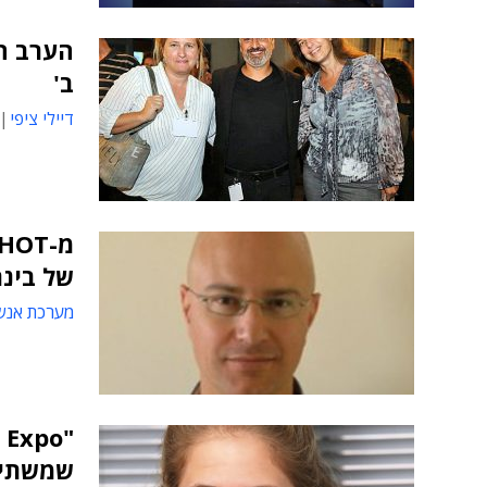
הערב ה
ב'
דיילי ציפי
של בינ
מערכת אנש
שמשתייך לק