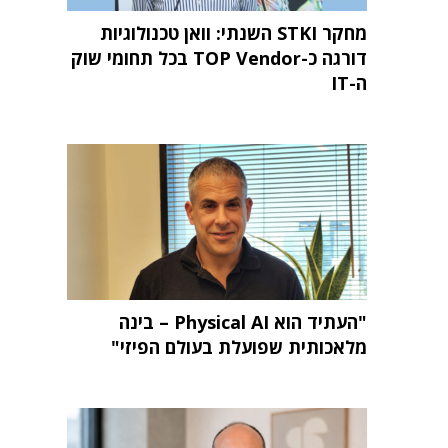
מחקר STKI השנתי: וואן טכנולוגיות
דורגה כ-TOP Vendor בכל תחומי שוק
ה-IT
"העתיד הוא Physical AI – בינה
מלאכותית שפועלת בעולם הפיזי"