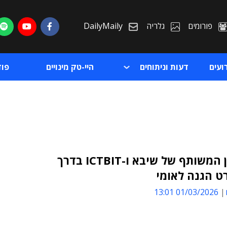
פורומים
גלריה
DailyMaily
ועים
דעות וניתוחים
היי-טק מינויים
פו
הניצחון המשותף של שיבא ו-ICTBIT בדרך
ט הגנה לאומי
ת
01/03/2026 13:01
ת