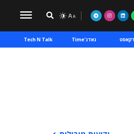
דקאסט
גאדג'Time
Tech N Talk
וכן פרסומי
תוכן פרסומי
וכן פרסומי