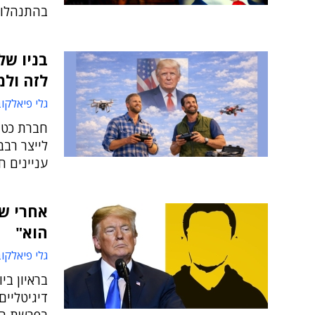
בהתנהלות
בניו של
לזה ולמ
גלי פיאלקו
חברת כטב
לייצר רבב
עניינים 
אחרי שח
הוא"
גלי פיאלקו
בראיון בי
דיגיטליי