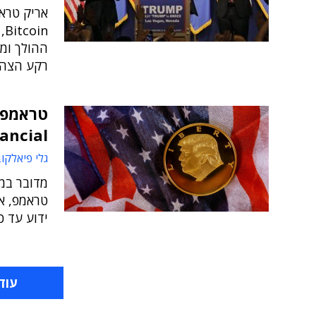
ההולך ומ
רקע הצהר
nancial
גלי פיאלקו
מדובר במי
ידוע עד כ
עוד