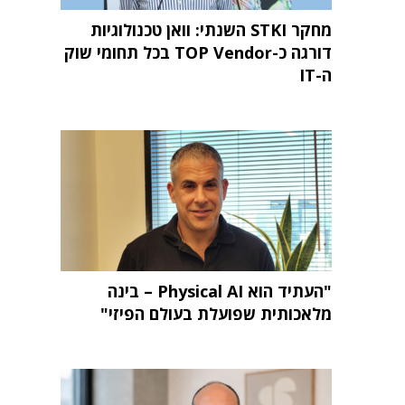
מחקר STKI השנתי: וואן טכנולוגיות
דורגה כ-TOP Vendor בכל תחומי שוק
ה-IT
"העתיד הוא Physical AI – בינה
מלאכותית שפועלת בעולם הפיזי"