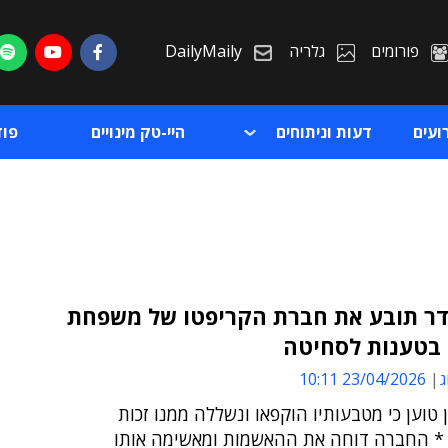
פורומים
גלריה
DailyMaily
ועים
דעות וניתוחים
היי-טק מינויים
פו
דר תובע את חברת הקריפטו של משפחת
בטענות לסחיטה
ת
ג
23/04/2026 10:11
ת
ן טוען כי מטבעותיו הוקפאו ונשללה ממנו זכות
 החברה דוחה את ההאשמות ומאשימה אותו