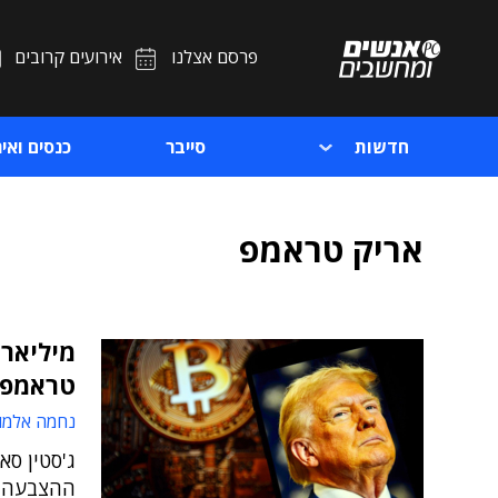
פרסם אצלנו
אירועים קרובים
חדשות
סייבר
כנסים ואיר
אריק טראמפ
מיליאר
טראמפ 
נחמה אלמו
ג'סטין סא
ההצבעה *