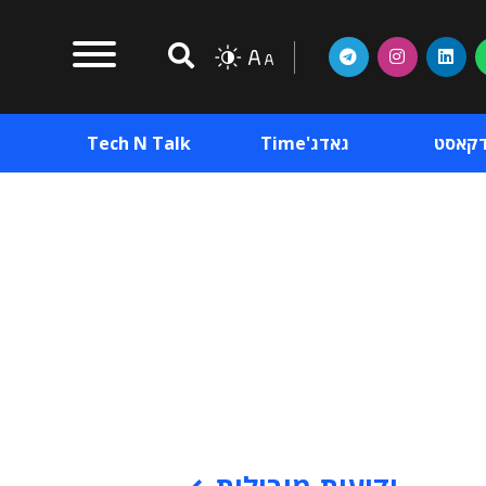
דקאסט
גאדג'Time
Tech N Talk
וכן פרסומי
תוכן פרסומי
וכן פרסומי