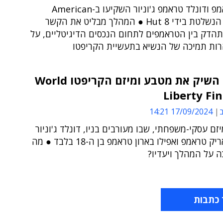
אריק טראמפ ודונלד טראמפ ג'וניור השקיעו ב-American
Bitcoin, הנשלטת בידי Hut 8 ● המהלך מבליט את הקשר
תהדק בין הטראמפים לתחום הנכסים הדיגיטליים, על
ות תמיכה של הנשיא בתעשיית הקריפטו
טראמפ השיק את מטבע ומיזם הקריפטו World
Liberty Fi
ב
17/09/2024 14:21
זם עסקי-משפחתי, שבו מעורבים בניו, דונלד ג'וניור
טראמפ, אריק טראמפ ואפילו בארון טראמפ בן ה-18 בלבד ● מה
ה על המהלך ויעדיו?
 כתבות