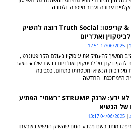
בנת הון חמורה - אלא שהיחס המשתנה של השלטון
לפים עבורה ועבור מייסדה, ולטובה
טראמפ & קריפטו: Truth Social רוצה להשיק
לביטקוין ואת'ריום
ב
17/06/2025 17:51
ב ממשיך להעמיק את עיסוקיו בעולם הקריפטוגרפי,
 להקים קרן סל לביטקוין ואת'ריום ברשת שלו ● הצעד
 מעורבות הנשיא ומשפחתו בתחום, בסביבה
ית ה"מרוככת" החדשה
טראמפ לא ידע: ארנק TRUMP$ "רשמי" הפתיע
 של הנשיא
ב
04/06/2025 13:17
יפטו מותג בשם מטבע המם שהשיק הנשיא בשבעתו