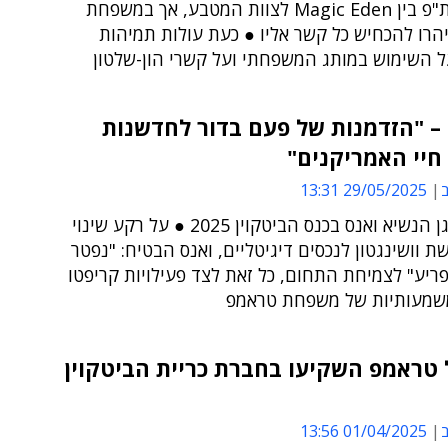
ונוצר בשת"פ בין Magic Eden לצוות המטבע, אך במשפחת
הרו להכחיש כל קשר אליו ● כעת עולות תמיהות
ל השימוש במותג המשפחתי ועל קשרי הון-שלטון
– "הזדמנות של פעם בדור לחדשנות
חיי האמריקנים"
ב
29/05/2025 13:31
כך אמר סגן הנשיא ואנס בכנס הביטקוין 2025 ● על רקע שינוי
ת וושינגטון לנכסים דיגיטליים, ואנס הבטיח: "נפטר
ריע" לצמיחת התחום, כל זאת לצד פעילויות קריפטו
שמעותיות של משפחת טראמפ
 טראמפ השקיעו בחברת כריית הביטקוין
ב
01/04/2025 13:56