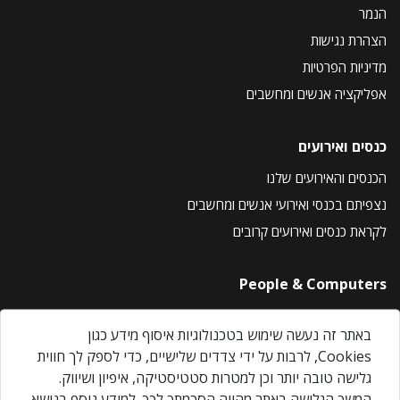
הנמר
הצהרת נגישות
מדיניות הפרטיות
אפליקציה אנשים ומחשבים
כנסים ואירועים
הכנסים והאירועים שלנו
נצפיתם בכנסי ואירועי אנשים ומחשבים
לקראת כנסים ואירועים קרובים
People & Computers
About Us
באתר זה נעשה שימוש בטכנולוגיות איסוף מידע כגון
Privacy Policy
Cookies, לרבות על ידי צדדים שלישיים, כדי לספק לך חווית
Contact Us
גלישה טובה יותר וכן למטרות סטטיסטיקה, איפיון ושיווק.
Our Events
המשך הגלישה באתר מהווה הסכמתך לכך. למידע נוסף בנושא