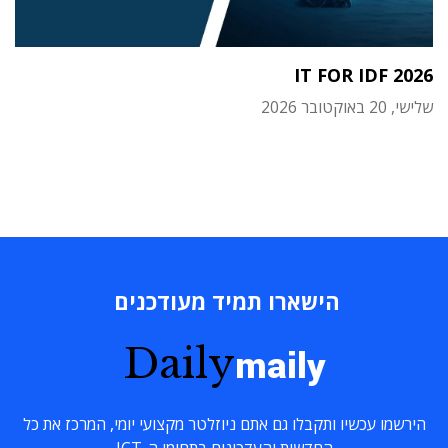
IT FOR IDF 2026
שלישי, 20 באוקטובר 2026
הישארו תמיד מעודכנים
Daily
maily
הירשמו עכשיו ותקבלו גם אתם ניוזלטר מקצועי יומי, המרכז את כל