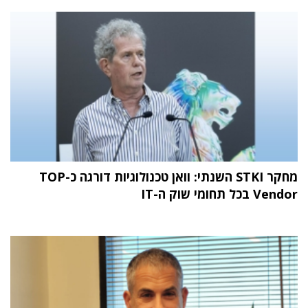
מחקר STKI השנתי: וואן טכנולוגיות דורגה כ-TOP
Vendor בכל תחומי שוק ה-IT