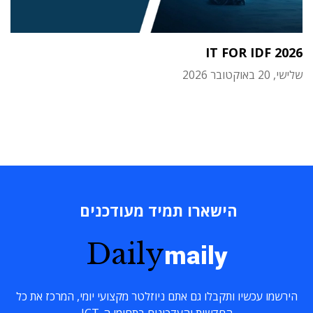
IT FOR IDF 2026
שלישי, 20 באוקטובר 2026
הישארו תמיד מעודכנים
Daily
maily
הירשמו עכשיו ותקבלו גם אתם ניוזלטר מקצועי יומי, המרכז את כל